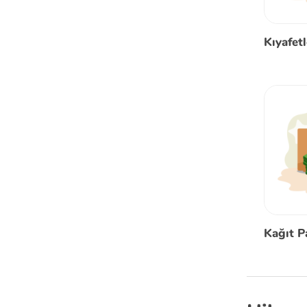
Kıyafetl
Kağıt P