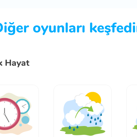
iğer oyunları keşfed
k Hayat