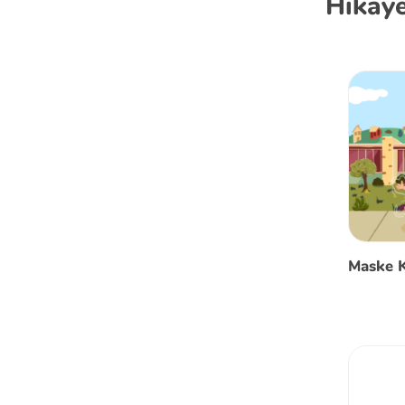
Hikaye
Maske K