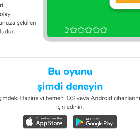
ri
olay
unuza şekilleri
ludur.
Bu oyunu
şimdi deneyin
çimdeki Hazine'yi hemen iOS veya Android cihazların
için edinin.