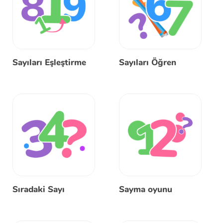
Sayıları Eşleştirme
Sayıları Öğren
Sıradaki Sayı
Sayma oyunu