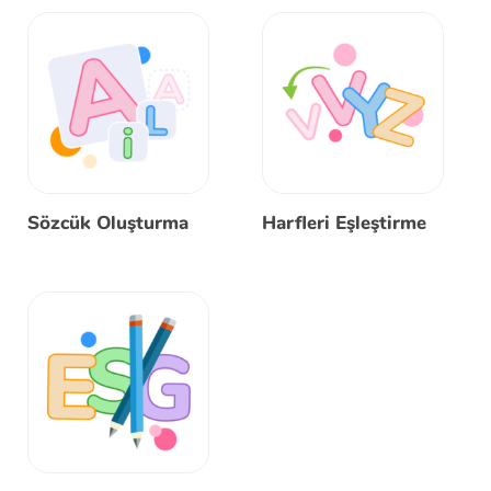
Sözcük Oluşturma
Harfleri Eşleştirme