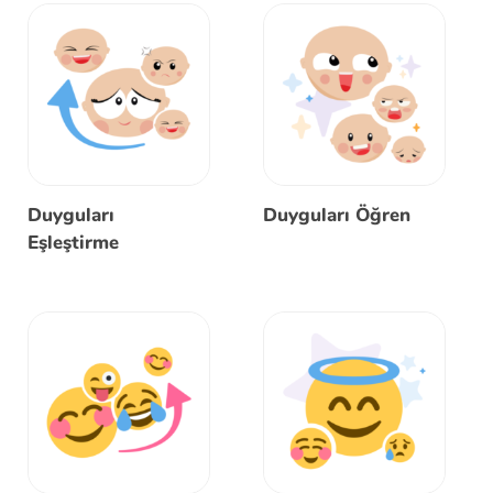
Duyguları
Duyguları Öğren
Eşleştirme