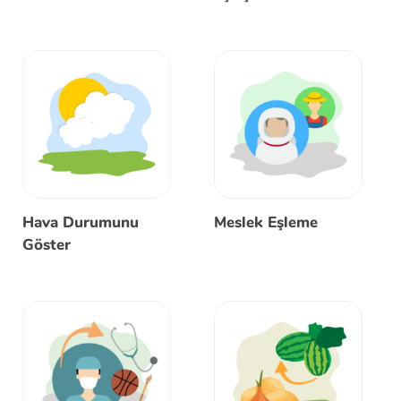
Hava Durumunu
Meslek Eşleme
Göster