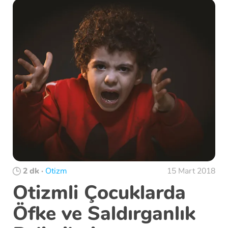
2 dk
·
Otizm
15 Mart 2018
Otizmli Çocuklarda
Öfke ve Saldırganlık