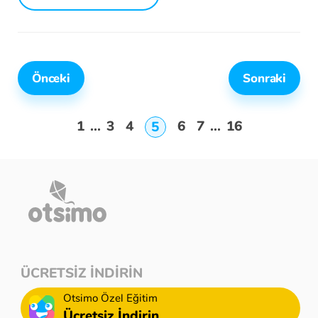
Önceki
Sonraki
1
...
3
4
6
7
...
16
5
ÜCRETSİZ İNDİRİN
Otsimo Özel Eğitim
Ücretsiz İndirin