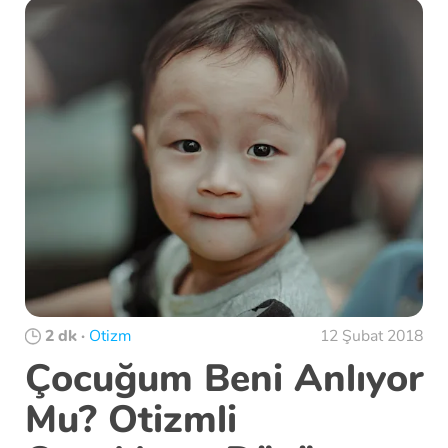
2 dk
·
Otizm
12 Şubat 2018
Çocuğum Beni Anlıyor
Mu? Otizmli