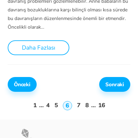
davranış problemleri gözlemlenebilir. Anne babaların bu
davranış bozukluklarına karşı bilinçli olması kısa sürede
bu davranışların düzenlenmesinde önemli bir etmendir.
Öncelikli olarak…
Daha Fazlası
Önceki
Sonraki
1
...
4
5
7
8
...
16
6