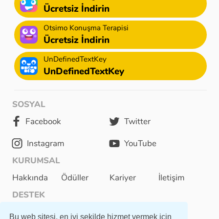
Ücretsiz İndirin
Otsimo Konuşma Terapisi
Ücretsiz İndirin
UnDefinedTextKey
UnDefinedTextKey
SOSYAL
Facebook
Twitter
Instagram
YouTube
KURUMSAL
Hakkında
Ödüller
Kariyer
İletişim
DESTEK
Kullanıcı Sözleşmesi
Bu web sitesi, en iyi şekilde hizmet vermek için