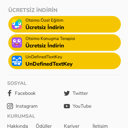
ÜCRETSİZ İNDİRİN
Otsimo Özel Eğitim
Ücretsiz İndirin
Otsimo Konuşma Terapisi
Ücretsiz İndirin
UnDefinedTextKey
UnDefinedTextKey
SOSYAL
Facebook
Twitter
Instagram
YouTube
KURUMSAL
Hakkında
Ödüller
Kariyer
İletişim