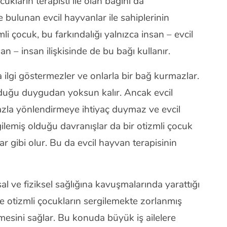
kların terapisti ile olan bağını da
bulunan evcil hayvanlar ile sahiplerinin
i çocuk, bu farkındalığı yalnızca insan – evcil
n – insan ilişkisinde de bu bağı kullanır.
a ilgi göstermezler ve onlarla bir bağ kurmazlar.
lduğu duygudan yoksun kalır. Ancak evcil
fazla yönlendirmeye ihtiyaç duymaz ve evcil
ergilemiş olduğu davranışlar da bir otizmli çocuk
ar gibi olur. Bu da evcil hayvan terapisinin
al ve fiziksel sağlığına kavuşmalarında yarattığı
ile otizmli çocukların sergilemekte zorlanmış
mesini sağlar. Bu konuda büyük iş ailelere