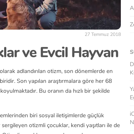
A
Z
27 Temmuz 2018
lar ve Evcil Hayvan
S
D
 olarak adlandırılan otizm, son dönemlerde en
K
 biridir. Son yapılan araştırmalara göre her 68
Y
 koyulmaktadır. Bu oranın da hızlı bir şekilde
E
i
emlerinden biri sosyal iletişimlerde güçlük
N
sergileyen otizmli çocuklar, kendi yaşıtları ile de