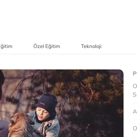
ğitim
Özel Eğitim
Teknoloji
P
O
S
A
O