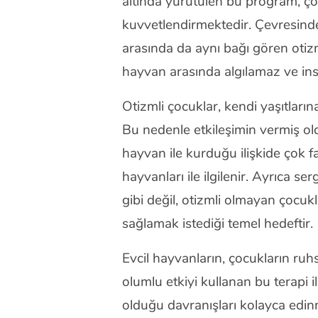
altında yürütülen bu program, çocu
kuvvetlendirmektedir. Çevresinde 
arasında da aynı bağı gören otizml
hayvan arasında algılamaz ve insa
Otizmli çocuklar, kendi yaşıtların
Bu nedenle etkileşimin vermiş o
hayvan ile kurduğu ilişkide çok 
hayvanları ile ilgilenir. Ayrıca s
gibi değil, otizmli olmayan çocukl
sağlamak istediği temel hedeftir.
Evcil hayvanların, çocukların ruhs
olumlu etkiyi kullanan bu terapi 
olduğu davranışları kolayca edin