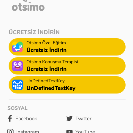
ÜCRETSİZ İNDİRİN
Otsimo Özel Eğitim
Ücretsiz İndirin
Otsimo Konuşma Terapisi
Ücretsiz İndirin
UnDefinedTextKey
UnDefinedTextKey
SOSYAL
Facebook
Twitter
Instagram
YouTube