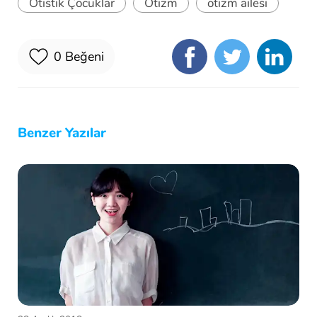
Otistik Çocuklar
Otizm
otizm ailesi
0
Beğeni
Benzer Yazılar