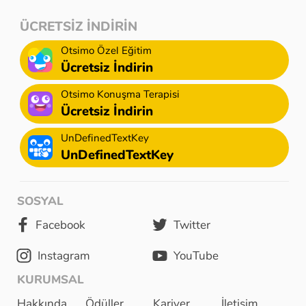
ÜCRETSİZ İNDİRİN
Otsimo Özel Eğitim
Ücretsiz İndirin
Otsimo Konuşma Terapisi
Ücretsiz İndirin
UnDefinedTextKey
UnDefinedTextKey
SOSYAL
Facebook
Twitter
Instagram
YouTube
KURUMSAL
Hakkında
Ödüller
Kariyer
İletişim