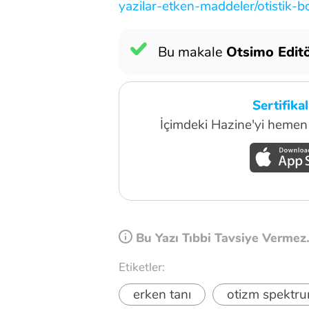
yazilar-etken-maddeler/otistik-bo
Bu makale
Otsimo Editö
Sertifika
İçimdeki Hazine'yi hemen 
Bu Yazı Tıbbi Tavsiye Vermez
Etiketler:
erken tanı
otizm spektr