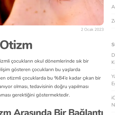
A
Z
2 Ocak 2023
 Otizm
S
D
tizmli çocukların okul dönemlerinde sık bir
K
lişim gösteren çocukların bu yaşlarda
Y
ken otizmli çocuklarda bu %84’e kadar çıkan bir
E
lanıyor olması, tedavisinin doğru yapılması
nması gerektiğini göstermektedir.
i
N
zm Arasında Bir Bağlantı