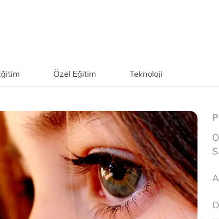
ğitim
Özel Eğitim
Teknoloji
P
O
S
A
O