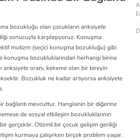
A
E
şma bozukluğu olan çocukların anksiyete
D
diği sonucuyla karşılaşıyoruz. Konuşma
ektif mutizm (seçici konuşma bozukluğu) gibi
 ve konuşma bozukluklarından herhangi birine
n anksiyete oranı, kekeme olan bir bireyin
ksektir. Bozukluk ne kadar artıyorsa anksiyete
z.
ir bağlantı mevcuttur. Hangisinin bir diğerine
nemese de sosyal etkileşim bozukluklarının
ir gerçektir. Otizmli bir çocuk gelişim geriliği
 iletişim kurmaya çalışırken birçok problem yaşar.