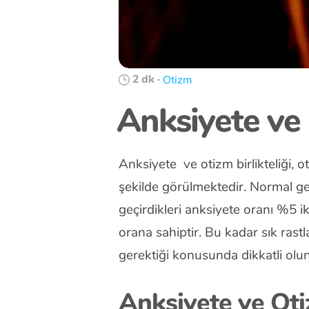
2 dk
·
Otizm
Anksiyete ve
Anksiyete ve otizm birlikteliği, o
şekilde görülmektedir. Normal ge
geçirdikleri anksiyete oranı %5 i
orana sahiptir. Bu kadar sık rast
gerektiği konusunda dikkatli olu
Anksiyete ve Oti