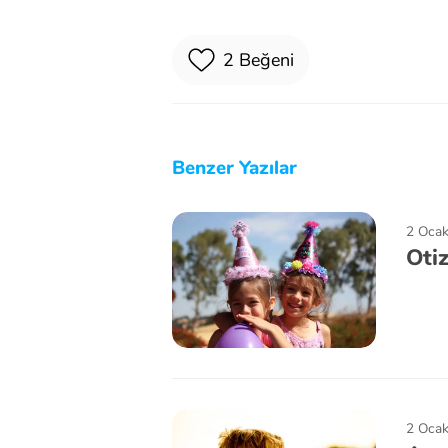
2
Beğeni
Benzer Yazılar
2 Oca
Oti
2 Oca