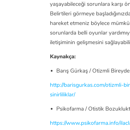
yaşayabileceği sorunlara karşı ön
Belirtileri görmeye başladığınızd
hareket etmeniz böylece mümkün 
sorunlarda belli oyunlar yardımı
iletişiminin gelişmesini sağlayabili
Kaynakça:
Barış Gürkaş / Otizmli Bireyd
http://barisgurkas.com/otizmli-
sinirliliklar/
Psikofarma / Otistik Bozuklukta
https://www.psikofarma.info/ilacl