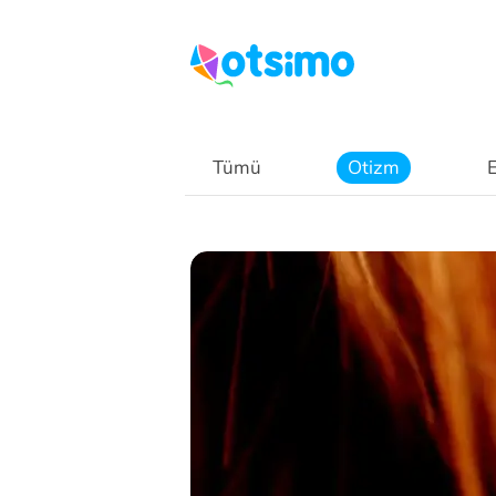
Tümü
Otizm
E